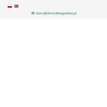
Wybierz swój język
biuro@obraczkinagolebie.pl