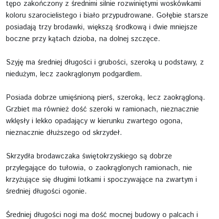
tępo zakończony z średnimi silnie rozwiniętymi woskówkami
koloru szarocielistego i biało przypudrowane. Gołębie starsze
posiadają trzy brodawki, większą środkową i dwie mniejsze
boczne przy kątach dzioba, na dolnej szczęce.
Szyję ma średniej długości i grubości, szeroką u podstawy, z
niedużym, lecz zaokrąglonym podgardlem.
Posiada dobrze umięśnioną pierś, szeroką, lecz zaokrągloną.
Grzbiet ma również dość szeroki w ramionach, nieznacznie
wklęsły i lekko opadający w kierunku zwartego ogona,
nieznacznie dłuższego od skrzydeł.
Skrzydła brodawczaka świętokrzyskiego są dobrze
przylegające do tułowia, o zaokrąglonych ramionach, nie
krzyżujące się długimi lotkami i spoczywające na zwartym i
średniej długości ogonie.
Średniej długości nogi ma dość mocnej budowy o palcach i