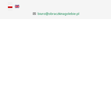
Wybierz swój język
biuro@obraczkinagolebie.pl