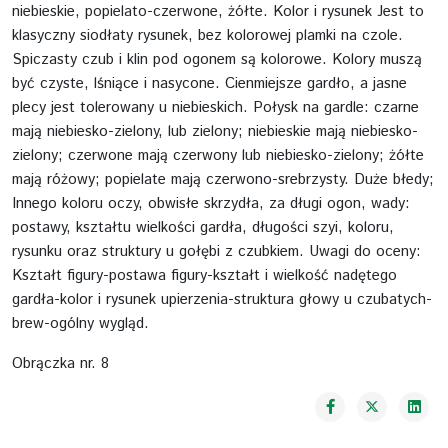
niebieskie, popielato-czerwone, żółte. Kolor i rysunek Jest to
klasyczny siodłaty rysunek, bez kolorowej plamki na czole.
Spiczasty czub i klin pod ogonem są kolorowe. Kolory muszą
być czyste, lśniące i nasycone. Cienmiejsze gardło, a jasne
plecy jest tolerowany u niebieskich. Połysk na gardle: czarne
mają niebiesko-zielony, lub zielony; niebieskie mają niebiesko-
zielony; czerwone mają czerwony lub niebiesko-zielony; żółte
mają różowy; popielate mają czerwono-srebrzysty. Duże błedy;
Innego koloru oczy, obwisłe skrzydła, za długi ogon, wady:
postawy, kształtu wielkości gardła, długości szyi, koloru,
rysunku oraz struktury u gołębi z czubkiem. Uwagi do oceny:
Kształt figury-postawa figury-kształt i wielkość nadętego
gardła-kolor i rysunek upierzenia-struktura głowy u czubatych-
brew-ogólny wygląd.
Obrączka nr. 8