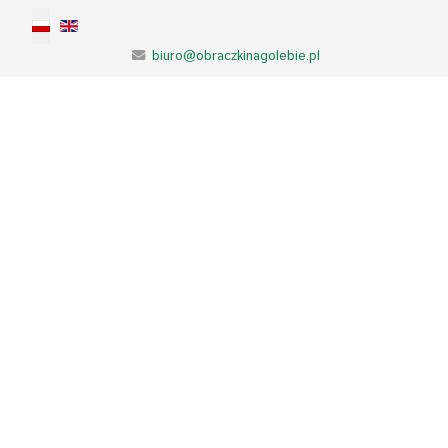
Wybierz swój język
biuro@obraczkinagolebie.pl