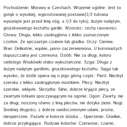
Pochodzenie: Morawy w Czechach. Wrażenie ogólne: Jest to
gołąb o wysokiej, wyprostowanej postawie(2/3 tułowia
wysunięte jest przed linię nóg, a 1/3 do tyłu); dużym nadętym,
gruszkowatego kształtu gardle. Wzorzec: cechy rasowości.
Głowa: Długa, lekko zaokrąglona z lekko zaznaczonym
czołem. Ze spiczastym czubem lub gładka. Oczy: Cienme.
Brwi: Delikatne, wąskie, jasno-zaczerwieniona. U koroniastych
dopuszczalna jest czerwona. Dziób: Nie za długi, koloru
cielistego Woskówki słabo wykształcone. Szyja: Długa z
dużym nadętym gardłem, gruszkowatego kształtu. Sięga tak
wysoko, że dziób opiera się o jego górną część. Pierś: Niezbyt
szeroka z lekko zaokrąglonym mostkiem. Plecy: Niezbyt
szerokie, wklęsłe. Skrzydła: Silne, dobrze kryjące plecy, ze
zwartymi lotkami spoczywającymi na ogonie. Ogon: Zwarty, nie
za długi, noszony równo z linią pleców, nie dotyka ziemi. Nogi:
Średniej długości, z dobrze uwidocznionymi udami, proste,
nieopierzone. Pazurki w kolorze dzioba .. Upierzenie: Gładkie,
dobrze przylegające. Rodzaie kolorów: Czerwone, czarne,