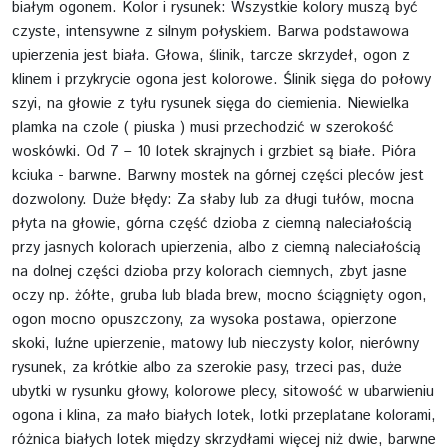
białym ogonem. Kolor i rysunek: Wszystkie kolory muszą być
czyste, intensywne z silnym połyskiem. Barwa podstawowa
upierzenia jest biała. Głowa, ślinik, tarcze skrzydeł, ogon z
klinem i przykrycie ogona jest kolorowe. Ślinik sięga do połowy
szyi, na głowie z tyłu rysunek sięga do ciemienia. Niewielka
plamka na czole ( piuska ) musi przechodzić w szerokość
woskówki. Od 7 – 10 lotek skrajnych i grzbiet są białe. Pióra
kciuka - barwne. Barwny mostek na górnej części pleców jest
dozwolony. Duże błędy: Za słaby lub za długi tułów, mocna
płyta na głowie, górna część dzioba z ciemną naleciałością
przy jasnych kolorach upierzenia, albo z ciemną naleciałością
na dolnej części dzioba przy kolorach ciemnych, zbyt jasne
oczy np. żółte, gruba lub blada brew, mocno ściągnięty ogon,
ogon mocno opuszczony, za wysoka postawa, opierzone
skoki, luźne upierzenie, matowy lub nieczysty kolor, nierówny
rysunek, za krótkie albo za szerokie pasy, trzeci pas, duże
ubytki w rysunku głowy, kolorowe plecy, sitowość w ubarwieniu
ogona i klina, za mało białych lotek, lotki przeplatane kolorami,
różnica białych lotek między skrzydłami więcej niż dwie, barwne