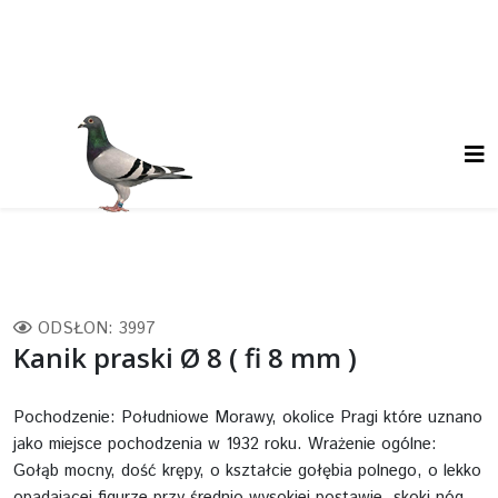
ODSŁON: 3997
Kanik praski Ø 8 ( fi 8 mm )
Pochodzenie: Południowe Morawy, okolice Pragi które uznano
jako miejsce pochodzenia w 1932 roku. Wrażenie ogólne:
Gołąb mocny, dość krępy, o kształcie gołębia polnego, o lekko
opadającej figurze przy średnio wysokiej postawie, skoki nóg