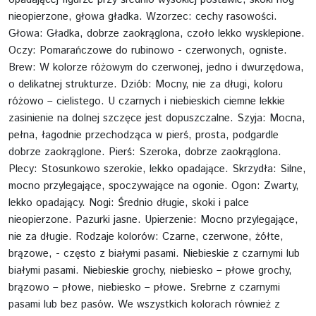
nieopierzone, głowa gładka. Wzorzec: cechy rasowości.
Głowa: Gładka, dobrze zaokrąglona, czoło lekko wysklepione.
Oczy: Pomarańczowe do rubinowo - czerwonych, ogniste.
Brew: W kolorze różowym do czerwonej, jedno i dwurzędowa,
o delikatnej strukturze. Dziób: Mocny, nie za długi, koloru
różowo – cielistego. U czarnych i niebieskich ciemne lekkie
zasinienie na dolnej szczęce jest dopuszczalne. Szyja: Mocna,
pełna, łagodnie przechodząca w pierś, prosta, podgardle
dobrze zaokrąglone. Pierś: Szeroka, dobrze zaokrąglona.
Plecy: Stosunkowo szerokie, lekko opadające. Skrzydła: Silne,
mocno przylegające, spoczywające na ogonie. Ogon: Zwarty,
lekko opadający. Nogi: Średnio długie, skoki i palce
nieopierzone. Pazurki jasne. Upierzenie: Mocno przylegające,
nie za długie. Rodzaje kolorów: Czarne, czerwone, żółte,
brązowe, - często z białymi pasami. Niebieskie z czarnymi lub
białymi pasami. Niebieskie grochy, niebiesko – płowe grochy,
brązowo – płowe, niebiesko – płowe. Srebrne z czarnymi
pasami lub bez pasów. We wszystkich kolorach również z