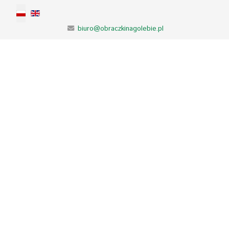
Wybierz swój język
biuro@obraczkinagolebie.pl